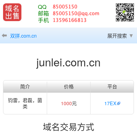
QQ
邮箱
手机
双拼.com.cn
展开搜索
junlei.com.cn
简介
价格
平台
钧雷，君磊，菌
1000
元
17EX
类
域名交易方式