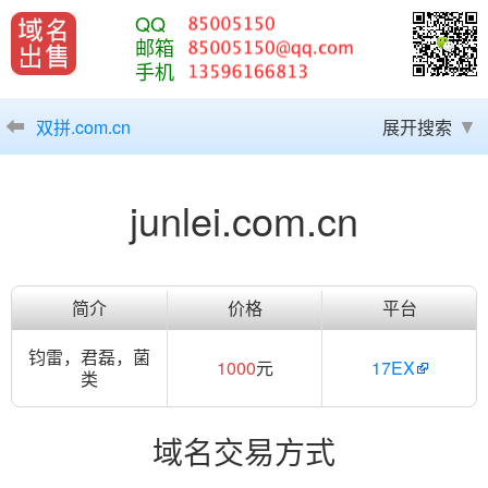
QQ
邮箱
手机
双拼.com.cn
展开搜索
junlei.com.cn
简介
价格
平台
钧雷，君磊，菌
1000
元
17EX
类
域名交易方式