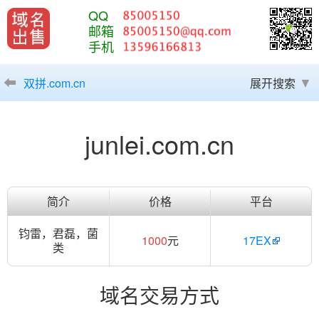
QQ
邮箱
手机
双拼.com.cn
展开搜索
junlei.com.cn
简介
价格
平台
钧雷，君磊，菌
1000
元
17EX
类
域名交易方式