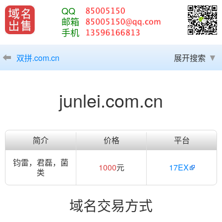
QQ
邮箱
手机
双拼.com.cn
展开搜索
junlei.com.cn
简介
价格
平台
钧雷，君磊，菌
1000
元
17EX
类
域名交易方式