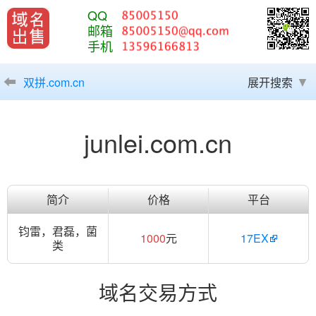
QQ
邮箱
手机
双拼.com.cn
展开搜索
junlei.com.cn
简介
价格
平台
钧雷，君磊，菌
1000
元
17EX
类
域名交易方式