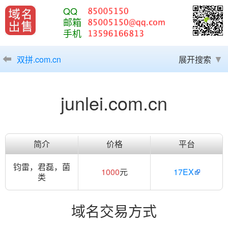
QQ
邮箱
手机
双拼.com.cn
展开搜索
junlei.com.cn
简介
价格
平台
钧雷，君磊，菌
1000
元
17EX
类
域名交易方式