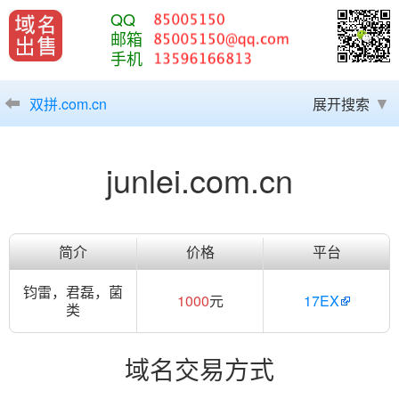
QQ
邮箱
手机
双拼.com.cn
展开搜索
junlei.com.cn
简介
价格
平台
钧雷，君磊，菌
1000
元
17EX
类
域名交易方式