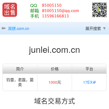
QQ
邮箱
手机
双拼.com.cn
展开搜索
junlei.com.cn
简介
价格
平台
钧雷，君磊，菌
1000
元
17EX
类
域名交易方式