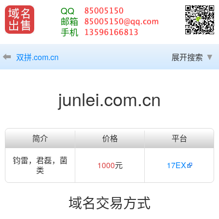
QQ
邮箱
手机
双拼.com.cn
展开搜索
junlei.com.cn
简介
价格
平台
钧雷，君磊，菌
1000
元
17EX
类
域名交易方式