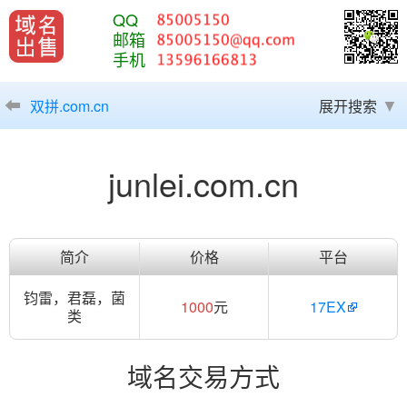
QQ
邮箱
手机
双拼.com.cn
展开搜索
junlei.com.cn
简介
价格
平台
钧雷，君磊，菌
1000
元
17EX
类
域名交易方式