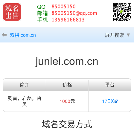
QQ
邮箱
手机
双拼.com.cn
展开搜索
junlei.com.cn
简介
价格
平台
钧雷，君磊，菌
1000
元
17EX
类
域名交易方式