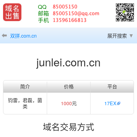
QQ
邮箱
手机
双拼.com.cn
展开搜索
junlei.com.cn
简介
价格
平台
钧雷，君磊，菌
1000
元
17EX
类
域名交易方式