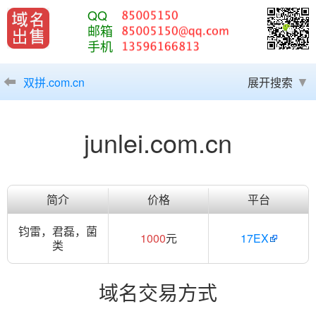
QQ
邮箱
手机
双拼.com.cn
展开搜索
junlei.com.cn
简介
价格
平台
钧雷，君磊，菌
1000
元
17EX
类
域名交易方式